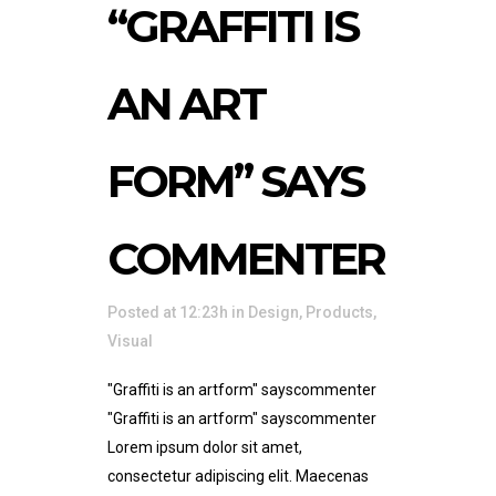
“GRAFFITI IS
AN ART
FORM” SAYS
COMMENTER
Posted at 12:23h
in
Design
,
Products
,
Visual
"Graffiti is an artform" sayscommenter
"Graffiti is an artform" sayscommenter
Lorem ipsum dolor sit amet,
consectetur adipiscing elit. Maecenas