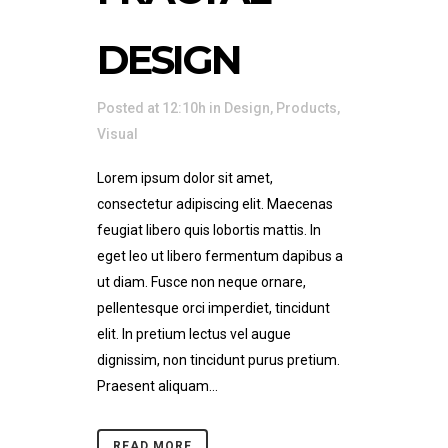
DESIGN
Posted at 12:10h
in
Design
,
Products
,
Visual
Lorem ipsum dolor sit amet,
consectetur adipiscing elit. Maecenas
feugiat libero quis lobortis mattis. In
eget leo ut libero fermentum dapibus a
ut diam. Fusce non neque ornare,
pellentesque orci imperdiet, tincidunt
elit. In pretium lectus vel augue
dignissim, non tincidunt purus pretium.
Praesent aliquam...
READ MORE