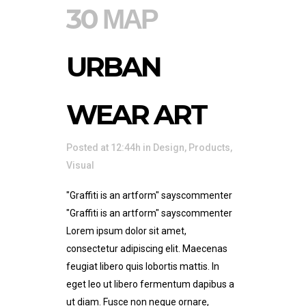
30 ΜΑΡ
URBAN
WEAR ART
Posted at 12:44h
in
Design
,
Products
,
Visual
"Graffiti is an artform" sayscommenter
"Graffiti is an artform" sayscommenter
Lorem ipsum dolor sit amet,
consectetur adipiscing elit. Maecenas
feugiat libero quis lobortis mattis. In
eget leo ut libero fermentum dapibus a
ut diam. Fusce non neque ornare,