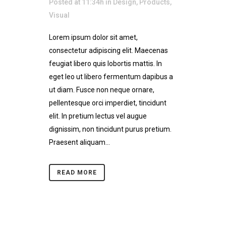
Posted at 11:34h
in
Design
,
Products
,
Visual
Lorem ipsum dolor sit amet,
consectetur adipiscing elit. Maecenas
feugiat libero quis lobortis mattis. In
eget leo ut libero fermentum dapibus a
ut diam. Fusce non neque ornare,
pellentesque orci imperdiet, tincidunt
elit. In pretium lectus vel augue
dignissim, non tincidunt purus pretium.
Praesent aliquam...
READ MORE