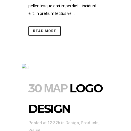
pellentesque orci imperdiet, tincidunt
elit. In pretium lectus vel...
READ MORE
30 ΜΑΡ
LOGO
DESIGN
Posted at 12:32h
in
Design
,
Products
,
Visual