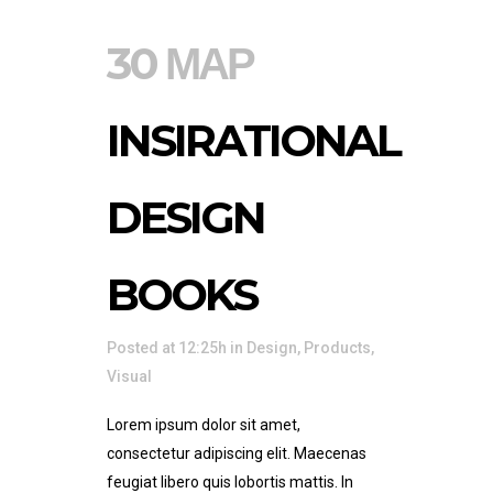
30 ΜΑΡ
INSIRATIONAL
DESIGN
BOOKS
Posted at 12:25h
in
Design
,
Products
,
Visual
Lorem ipsum dolor sit amet,
consectetur adipiscing elit. Maecenas
feugiat libero quis lobortis mattis. In